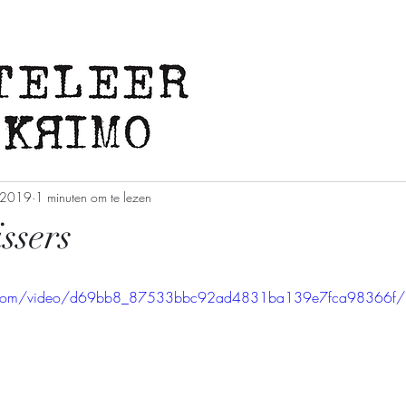
Verschenen in de pers
l 2019
1 minuten om te lezen
ssers
tic.com/video/d69bb8_87533bbc92ad4831ba139e7fca98366f/