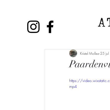
Alle berichten
Evenement
Nieuws
Kristel Mollez
25 ju
Paardenvi
https://video.wixsta
mp4