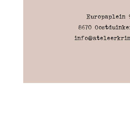
Europaplein 
8670 Oostduinke
info@ateleerkrim