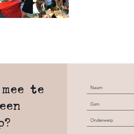
 mee te
een
p?